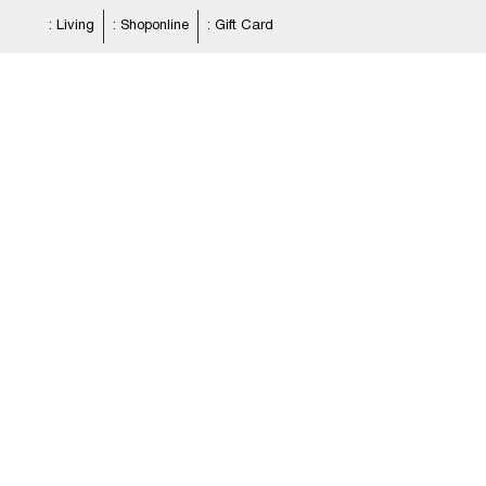
: Living
: Shoponline
: Gift Card