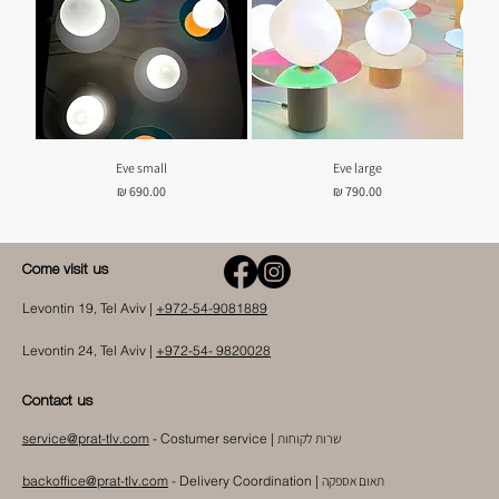
Eve small
Eve large
מחיר
מחיר
Come visit us
Levontin 19, Tel Aviv |
+972-54-9081889
Levontin 24, Tel Aviv |
+972-54- 9820028
Contact us
שרות לקוחות
- Costumer service |
service@prat-tlv.com
תאום אספקה
|
Delivery Coordination
-
backoffice@prat-tlv.com