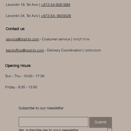
Levontin 19, Tel Aviv |
+972-54-9081889
Levontin 24, Tel Aviv |
+972-54- 9820028
Contact us
שרות לקוחות
- Costumer service |
service@prat-tlv.com
תאום אספקה
|
Delivery Coordination
-
backoffice@prat-tlv.com
Opening Hours
Sun - Thu - 10:00 - 17:30
Friday - 9:30 - 13:00
Subscribe to our newsletter
Submit
Yes, subscribe me to your newsletter.