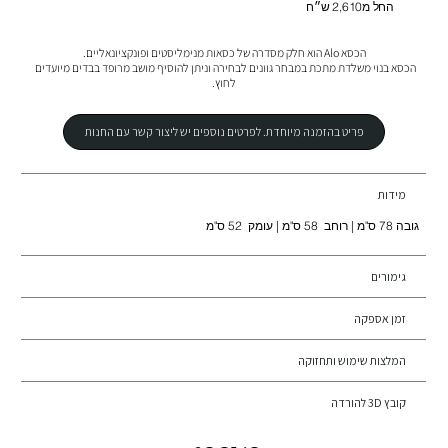
החל מ2,610 ש״ח
הכסא בנוי משלדת מתכת במבחר גוונים לבחירה וניתן להוסיף מושב מרופד בבדים מיועדים 
לחוץ.
פריט בהזמנה מיוחדת. לפרטים נוספים יש ליצור קשר עם החנות
מידות
גובה 78 ס"מ | רוחב 58 ס"מ | עומק 52 ס"מ
גימורים
זמן אספקה
המלצות שימוש ותחזוקה
קובץ 3D להורדה