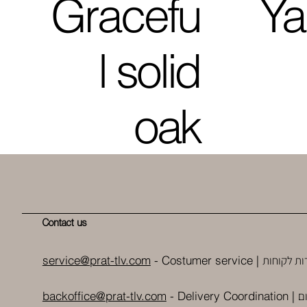
Gracefu
Ya
l solid
oak
Contact us
ות לקוחות
service@prat-tlv.com
- Costumer service |
ם
backoffice@prat-tlv.com
-
Delivery Coordination
|