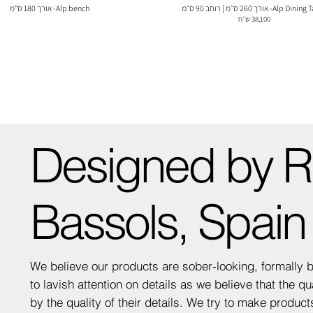
Alp - אורך 260 ס״מ | רוחב 90 ס״מ
Alp bench- אורך 180 ס"מ
38,100 ש״ח
Designed by 
Bassols, Spain
We believe our products are sober-looking, formally 
to lavish attention on details as we believe that the qu
by the quality of their details. We try to make produc