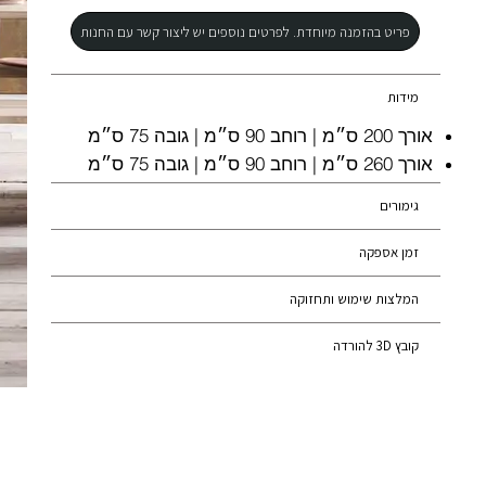
ושפה עיצובית ישירה אך עדינה. עיצוב שנבנה פרט אחר פרט – ומצליח 
פריט בהזמנה מיוחדת. לפרטים נוספים יש ליצור קשר עם החנות
להרשים גם את העין הביקורתית ביותר.
מידות
אורך 200 ס״מ | רוחב 90 ס״מ | גובה 75 ס״מ
אורך 260 ס״מ | רוחב 90 ס״מ | גובה 75 ס״מ
גימורים
זמן אספקה
המלצות שימוש ותחזוקה
קובץ 3D להורדה