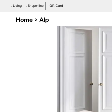
: Living
: Shoponline
: Gift Card
Home > Alp