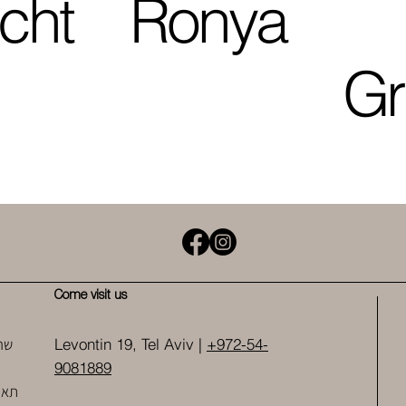
cht
Ronya
Gr
Come visit us
שר
Levontin 19, Tel Aviv |
+972-54-
9081889
תאו