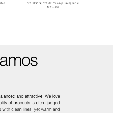
Alp Dining Table-אורך 200 ס״מ | רוחב 90 ס״מ
Dining Table
31,150 ש״ח
Ramos
balanced and attractive. We love
ality of products is often judged
ts with clean lines, yet warm and