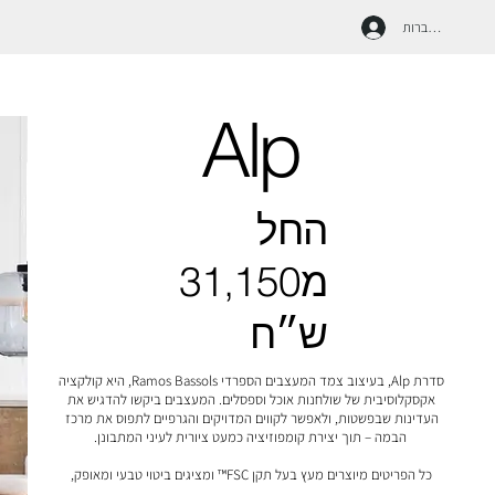
להתחברות
Alp
החל
מ31,150
ש״ח
סדרת Alp, בעיצוב צמד המעצבים הספרדי Ramos Bassols, היא קולקציה 
אקסקלוסיבית של שולחנות אוכל וספסלים. המעצבים ביקשו להדגיש את 
העדינות שבפשטות, ולאפשר לקווים המדויקים והגרפיים לתפוס את מרכז 
כל הפריטים מיוצרים מעץ בעל תקן FSC™ ומציגים ביטוי טבעי ומאופק, 
המודגש באמצעות קווי מתאר נקיים ואדריכליים, עבודת נגרות מוקפדת 