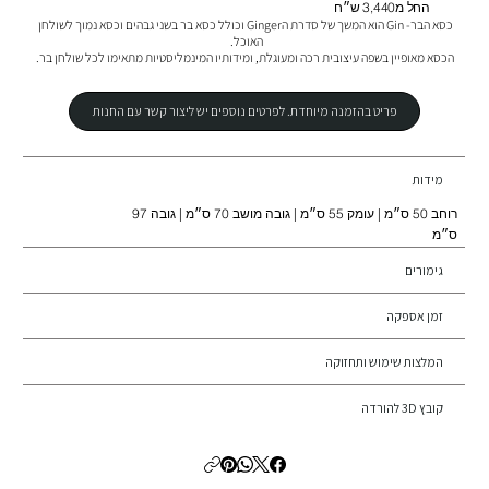
החל מ3,440 ש״ח
כסא הבר- Gin הוא המשך של סדרת הGinger וכולל כסא בר בשני גבהים וכסא נמוך לשולחן 
הכסא מאופיין בשפה עיצובית רכה ומעוגלת, ומידותיו המינמליסטיות מתאימו לכל שולחן בר.
פריט בהזמנה מיוחדת. לפרטים נוספים יש ליצור קשר עם החנות
מידות
רוחב 50 ס״מ | עומק 55 ס״מ | גובה מושב 70 ס״מ | גובה 97
ס״מ
גימורים
זמן אספקה
המלצות שימוש ותחזוקה
קובץ 3D להורדה