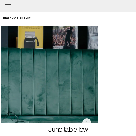
Home > Juno Table Low
Juno table low