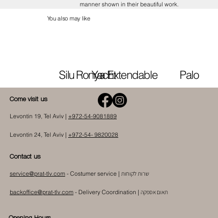
manner shown in their beautiful work.
You also may like
Silu
Ronya Extendable
Yacht
Palo
Come visit us
Levontin 19, Tel Aviv |
+972-54-9081889
Levontin 24, Tel Aviv |
+972-54- 9820028
Contact us
שרות לקוחות
- Costumer service |
service@prat-tlv.com
תאום אספקה
|
Delivery Coordination
-
backoffice@prat-tlv.com