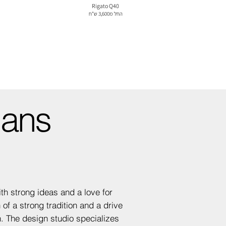
Rigato Q40
החל מ3,600 ש"ח
Hans
h strong ideas and a love for
of a strong tradition and a drive
. The design studio specializes