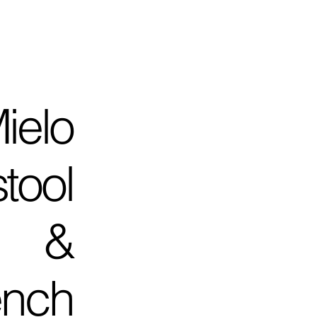
ielo
stool
&
nch