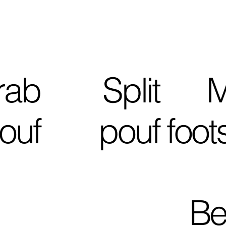
rab
Split
M
ouf
pouf
foot
Be