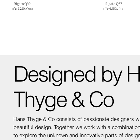
Rigato Q90
Rigato Q67
החל מ6,450 ש"ח
החל מ7,250 ש"ח
Designed by 
Thyge & Co
Hans Thyge & Co consists of passionate designers wit
beautiful design. Together we work with a combination 
to explore the unknown and innovative parts of design