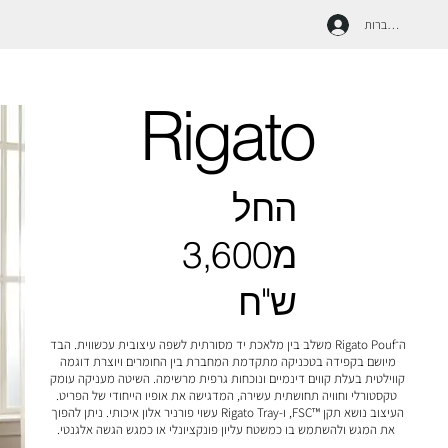
להתחברות
Rigato
החל
מ3,600
ש"ח
ה־Rigato Pouf משלב בין מלאכת יד מסורתית לשפה עיצובית עכשווית. הבד 
מיושם בקפידה בטכניקה מתקדמת המחברת בין החומרים ויוצרת דוגמה 
קווילטית בעלת קווים דינמיים ונוכחות גרפית מרשימה. השיטה מעניקה עומק 
העיצוב נושא תקן FSC™‎, ו-Rigato Tray עשוי פורניר אלון איכותי. ניתן להפוך 
את המגש ולהשתמש בו כמשטח עליון פונקציונלי או כמגש הגשה אלגנטי.