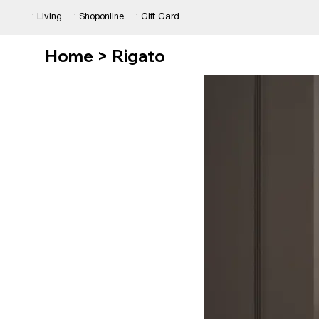
: Living
: Shoponline
: Gift Card
Home > Rigato