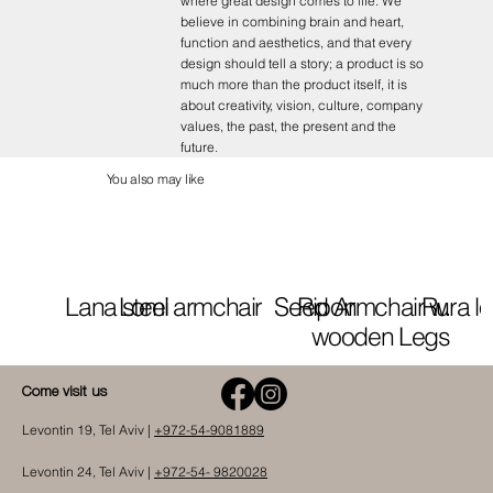
where great design comes to life. We
believe in combining brain and heart,
function and aesthetics, and that every
design should tell a story; a product is so
much more than the product itself, it is
about creativity, vision, culture, company
values, the past, the present and the
future.
You also may like
Lana steel
Lomi armchair
Seed Armchair w.
Ripon
Rura l
wooden Legs
Come visit us
Levontin 19, Tel Aviv |
+972-54-9081889
Levontin 24, Tel Aviv |
+972-54- 9820028