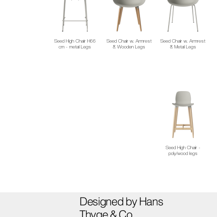
Seed High Chair H66
Seed Chair w. Armrest
Seed Chair w. Armrest
cm - metal Legs
& Wooden Legs
& Metal Legs
Seed High Chair -
poly/wood legs
Designed by Hans
Thyge & Co