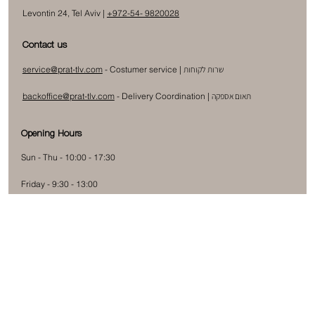
Levontin 24, Tel Aviv |
+972-54- 9820028
Contact us
שרות לקוחות
- Costumer service |
service@prat-tlv.com
תאום אספקה
|
Delivery Coordination
-
backoffice@prat-tlv.com
Opening Hours
Sun - Thu - 10:00 - 17:30
Friday - 9:30 - 13:00
Subscribe to our newsletter
Submit
Yes, subscribe me to your newsletter.