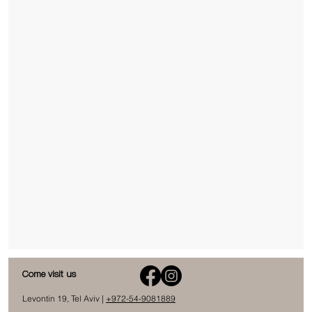
Come visit us
Levontin 19, Tel Aviv |
+972-54-9081889