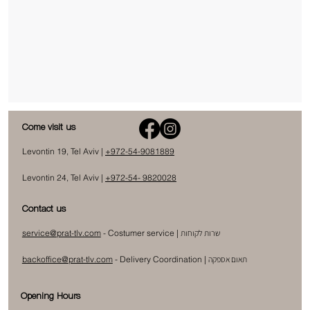
Come visit us
Levontin 19, Tel Aviv |
+972-54-9081889
Levontin 24, Tel Aviv |
+972-54- 9820028
Contact us
שרות לקוחות
- Costumer service |
service@prat-tlv.com
תאום אספקה
|
Delivery Coordination
-
backoffice@prat-tlv.com
Opening Hours