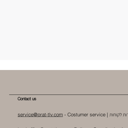
Contact us
ות לקוחות
service@prat-tlv.com
- Costumer service |