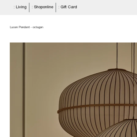
: Living
: Shoponline
: Gift Card
Lucen Pendant - octagon