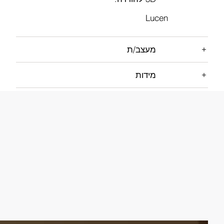
Lucen
מעצב/ת
מידות
המלצות שימוש ותחזוקה
חומרים ונתונים טכניים
משלוח
אחריות יצרן לשנה
3D להורדה