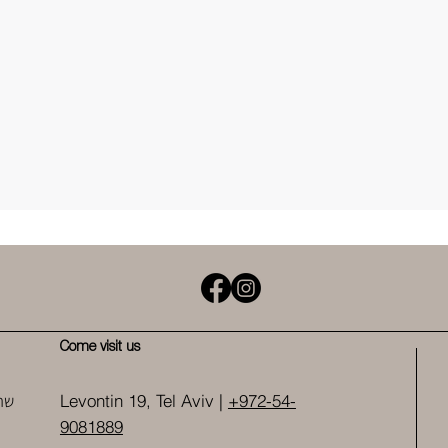
Come visit us
שר
Levontin 19, Tel Aviv |
+972-54-
9081889