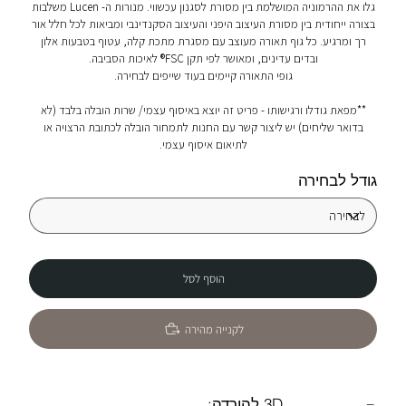
גלו את ההרמוניה המושלמת בין מסורת לסגנון עכשווי. מנורות ה- Lucen משלבות
בצורה ייחודית בין מסורת העיצוב היפני והעיצוב הסקנדינבי ומביאות לכל חלל אור
רך ומרגיע. כל גוף תאורה מעוצב עם מסגרת מתכת קלה, עטוף בטבעות אלון
ובדים עדינים, ומאושר לפי תקן FSC® לאיכות הסביבה.
גופי התאורה קיימים בעוד שייפים לבחירה.
**מפאת גודלו ורגישותו - פריט זה יוצא באיסוף עצמי/ שרות הובלה בלבד (לא
בדואר שליחים) יש ליצור קשר עם החנות לתמחור הובלה לכתובת הרצויה או
לתיאום איסוף עצמי.
גודל לבחירה
הוסף לסל
לקנייה מהירה
3D להורדה: