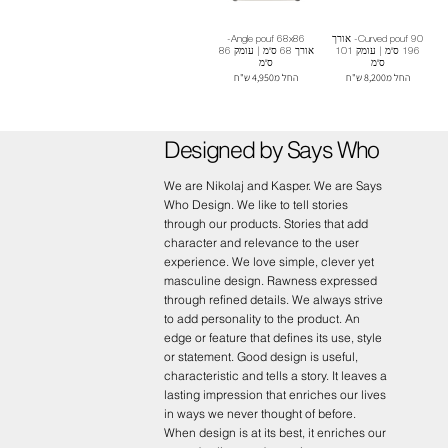
Curved pouf 90- אורך
Angle pouf 68x86-
196 ס"מ | עומק 101
אורך 68 ס"מ | עומק 86
ס"מ
ס"מ
החל מ8,200 ש"ח
החל מ4,950 ש"ח
Designed by Says Who
We are Nikolaj and Kasper. We are Says
Who Design. We like to tell stories
through our products. Stories that add
character and relevance to the user
experience. We love simple, clever yet
masculine design. Rawness expressed
through refined details. We always strive
to add personality to the product. An
edge or feature that defines its use, style
or statement. Good design is useful,
characteristic and tells a story. It leaves a
lasting impression that enriches our lives
in ways we never thought of before.
When design is at its best, it enriches our