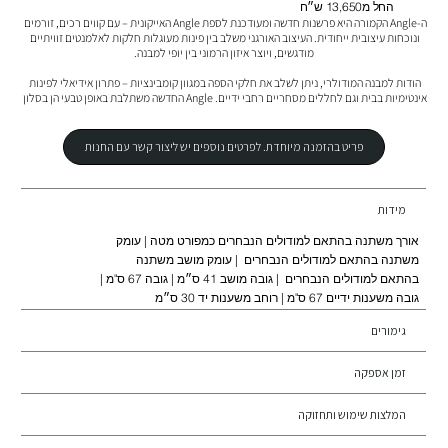
החל מ13,650 ש״ח
ה-Angle הקמורה היא פרשנות חדשה ומעודכנת לספת Angle האייקונית – עם קווים רכים, זורמים 
ונוכחות עיצובית ייחודית. העיצוב האורגני משלב בין פינות מעוגלות חלקות לאלמנטים זוויתיים 
הודות למבנה המודולרי, ניתן לשלב את חלקי הספה במגוון קומבינציות – פתרון אידיאלי לפינות 
אינטימיות בבית וגם לחללים מסחריים רחבי ידיים. Angle החדשה משתלבת באופן טבעי הן בסלון 
הפרטי והן בחללי אירוח מוסדיים כמו לובאים, משרדים או אזורים ציבוריים, תוך שמירה על 
תחושת רכות, אלגנטיות ונוחות עוטפת.
פריט בהזמנה מיוחדת. לפרטים נוספים יש ליצור קשר עם החנות
מידות
אורך משתנה בהתאם למודולים הנבחרים כמפורט מטה | עומק
משתנה בהתאם למודולים הנבחרים | עומק מושב משתנה
בהתאם למודולים הנבחרים | גובה מושב 41 ס״מ | גובה 67 ס"מ |
גובה משענות ידיים 67 ס"מ | רוחב משענות יד 30 ס״מ
גימורים
זמן אספקה
המלצות שימוש ותחזוקה