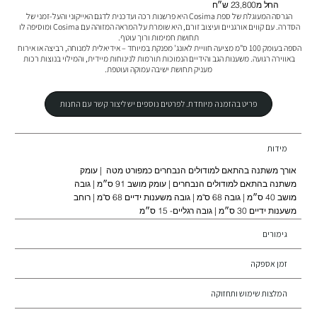
החל מ23,800 ש״ח
הגרסה המעוגלת של ספת Cosima היא פרשנות רכה ועדכנית לדגם האייקוני והעל-זמני של 
הסדרה. עם קווים אורגניים ועיצוב זורם, היא שומרת על המראה המזוהה עם Cosima ומוסיפה לו 
הספה בעומק 100 ס"מ מציעה חוויית לאונג' מפנקת במיוחד – אידיאלית למנוחה, רביצה או אירוח 
באווירה רגועה. משענות הגב והידיים הנמוכות תורמות לנינוחות מיידית, והמילוי בנוצות רכות 
העיצוב מאושר בתקן FSC™ וניתן לשילוב עם מודולים נוספים מסדרת Cosima – ליצירת פתרונות 
ישיבה מגוונים בהתאמה אישית מלאה.
פריט בהזמנה מיוחדת. לפרטים נוספים יש ליצור קשר עם החנות
מידות
אורך משתנה בהתאם למודולים הנבחרים כמפורט מטה | עומק
משתנה בהתאם למודולים הנבחרים | עומק מושב 91 ס״מ | גובה
מושב 40 ס״מ | גובה 68 ס"מ | גובה משענות ידיים 68 ס"מ | רוחב
משענות ידיים 30 ס״מ | גובה רגליים- 15 ס״מ
גימורים
זמן אספקה
המלצות שימוש ותחזוקה