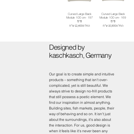
Curved Large Back
Curved Large Back
Module 100 cm- 197
Module 100 cm- 169
ס״מ
ס״מ
החל מ10,900 ש"ח
החל מ12,400 ש"ח
Designed by
kaschkasch, Germany
Our goal is to create simple and intuitive
products – something that isn't over-
complicated, yet is still beautiful. We
always strive to design no-frill products
that still possess a poetic element. We
find our inspiration in almost anything.
Building sites, fish markets, people, their
way of behaving and so on. It isn't just
about the surroundings, it's also about
the interaction. For us, good design is
when it feels like it's never been any