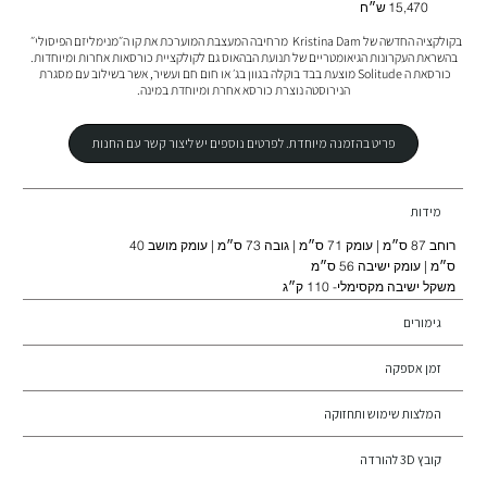
15,470 ש״ח
בקולקציה החדשה של Kristina Dam  מרחיבה המעצבת המוערכת את קו ה״מנימליזם הפיסולי״  
כורסאת ה Solitude מוצעת בבד בוקלה בגוון בג׳ או חום חם ועשיר, אשר בשילוב עם מסגרת 
הנירוסטה נוצרת כורסא אחרת ומיוחדת במינה.
פריט בהזמנה מיוחדת. לפרטים נוספים יש ליצור קשר עם החנות
מידות
רוחב 87 ס״מ | עומק 71 ס״מ | גובה 73 ס״מ | עומק מושב 40
ס״מ | עומק ישיבה 56 ס״מ
משקל ישיבה מקסימלי- 110 ק״ג
גימורים
זמן אספקה
המלצות שימוש ותחזוקה
קובץ 3D להורדה