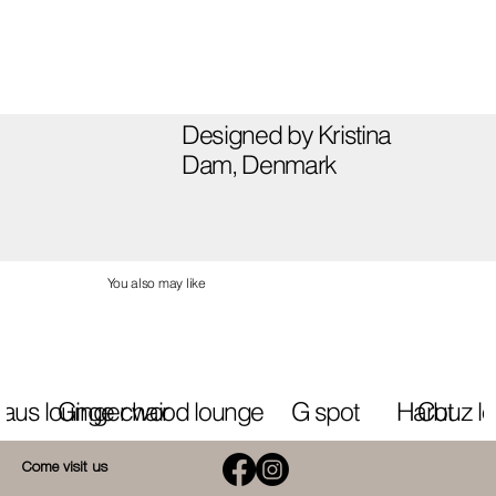
Designed by Kristina
Dam, Denmark
You also may like
aus lounge chair
Ginger wood lounge
G spot
Harbuz l
Cut
Come visit us