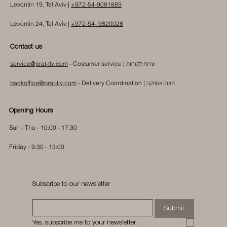
Levontin 19, Tel Aviv |
+972-54-9081889
Levontin 24, Tel Aviv |
+972-54- 9820028
Contact us
שרות לקוחות
- Costumer service |
service@prat-tlv.com
תאום אספקה
|
Delivery Coordination
-
backoffice@prat-tlv.com
Opening Hours
Sun - Thu - 10:00 - 17:30
Friday - 9:30 - 13:00
Subscribe to our newsletter
Submit
Yes, subscribe me to your newsletter.