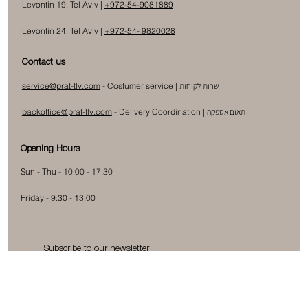
Levontin 19, Tel Aviv |
+972-54-9081889
Levontin 24, Tel Aviv |
+972-54- 9820028
Contact us
שרות לקוחות
- Costumer service |
service@prat-tlv.com
תאום אספקה
|
Delivery Coordination
-
backoffice@prat-tlv.com
Opening Hours
Sun - Thu - 10:00 - 17:30
Friday - 9:30 - 13:00
Subscribe to our newsletter
Submit
Yes, subscribe me to your newsletter.