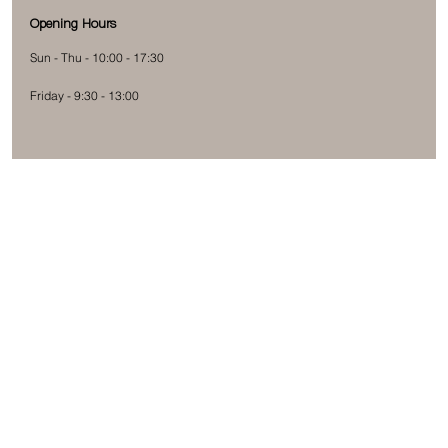
Opening Hours
Sun - Thu - 10:00 - 17:30
Friday - 9:30 - 13:00
Subscribe to our newsletter
Submit
Yes, subscribe me to your newsletter.
תקנון האתר
מדיניות הפרטיות
המלצות תחזוקה
המדריך לרכישת ספה