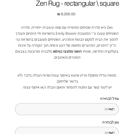
Zen Rug - rectangular \ square
מחיר
Zen היא סדרת שטיחים ויפהפייה עם שפה עיצובית ייחודית. סדרת
השטיחים עוצבו ע״י המעצבת Emily Broom בהשראת חיי היומיום והצורך
להפוך את הבית למקום הבטוח והמרגיע. השטיחים מעוצבים בהשראת גני
ה"זן "היפניים, המייצרים תחושה של רוגע ורווחה תוך הקפדה על איכות
חומרי גלם בר קיימא.
בקולקציה החדשה, שטיחי הzen מגיעים בגרסא מלבנית ומרובעת בצבעים
המוכרים והאהובים.
מפאת גודלו ומשקלו פריט שיוצא באיסוף עצמי/שרות הובלה בלבד (לא
בדואר שליחים).
יש ליצור קשר עם החנות לתמחור ותאום הובלה ו/או איסוף עצמי.
גודל לבחירה
גוון לבחירה