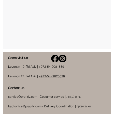
Come visit us
Levontin 19, Tel Aviv |
+972-54-9081889
Levontin 24, Tel Aviv |
+972-54- 9820028
Contact us
שרות לקוחות
- Costumer service |
service@prat-tlv.com
תאום אספקה
|
Delivery Coordination
-
backoffice@prat-tlv.com