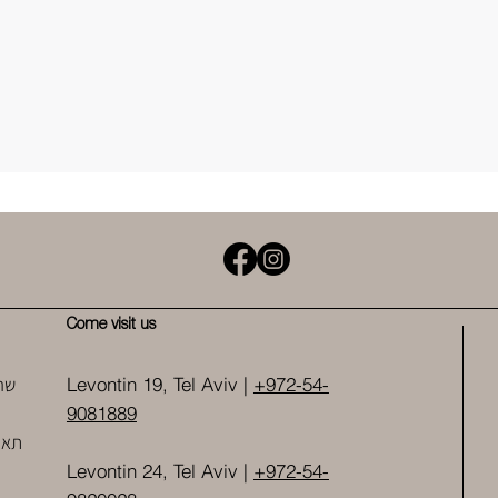
Come visit us
שר
Levontin 19, Tel Aviv |
+972-54-
9081889
תאו
Levontin 24, Tel Aviv |
+972-54-