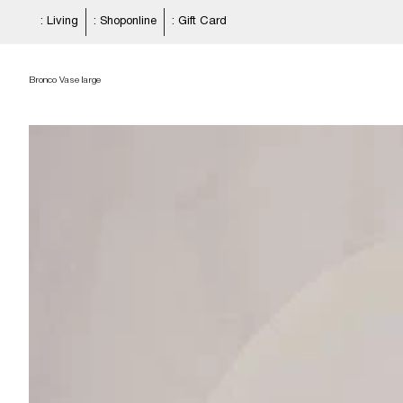
: Living
: Shoponline
: Gift Card
Bronco Vase large