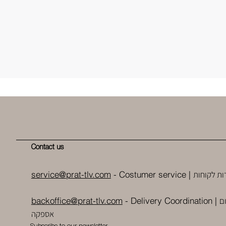
Contact us
ות לקוחות
service@prat-tlv.com
- Costumer service |
ם
backoffice@prat-tlv.com
-
Delivery Coordination
|
אספקה