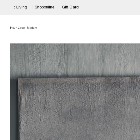
: Living
: Shoponline
: Gift Card
Hour vase- Medium