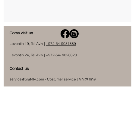
Come visit us
Levontin 19, Tel Aviv |
+972-54-9081889
Levontin 24, Tel Aviv |
+972-54- 9820028
Contact us
שרות לקוחות
- Costumer service |
service@prat-tlv.com
תאום אספקה
|
Delivery Coordination
-
backoffice@prat-tlv.com
Opening Hours
Sun - Thu - 10:00 - 17:30
Friday - 9:30 - 13:00