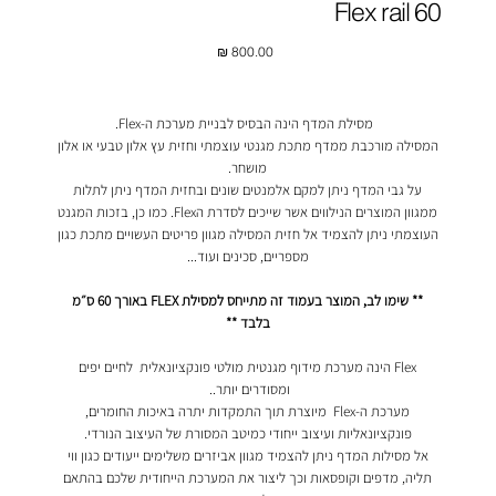
Flex rail 60
מחיר
מסילת המדף הינה הבסיס לבניית מערכת ה-Flex.
המסילה מורכבת ממדף מתכת מגנטי עוצמתי וחזית עץ אלון טבעי או אלון
מושחר.
על גבי המדף ניתן למקם אלמנטים שונים ובחזית המדף ניתן לתלות
ממגוון המוצרים הנילווים אשר שייכים לסדרת הFlex. כמו כן, בזכות המגנט
העוצמתי ניתן להצמיד אל חזית המסילה מגוון פריטים העשויים מתכת כגון
מספריים, סכינים ועוד...
** שימו לב, המוצר בעמוד זה מתייחס למסילת FLEX באורך 60 ס״מ
בלבד **
Flex
הינה מערכת מידוף מגנטית מולטי פונקציונאלית לחיים יפים
ומסודרים יותר..
מערכת ה-
Flex
מיוצרת תוך התמקדות יתרה באיכות החומרים
,
פונקציונאליות ועיצוב ייחודי כמיטב המסורת של העיצוב הנורדי.
אל מסילות המדף ניתן להצמיד מגוון אביזרים משלימים ייעודים כגון ווי
תליה, מדפים וקופסאות וכך ליצור את המערכת הייחודית שלכם בהתאם