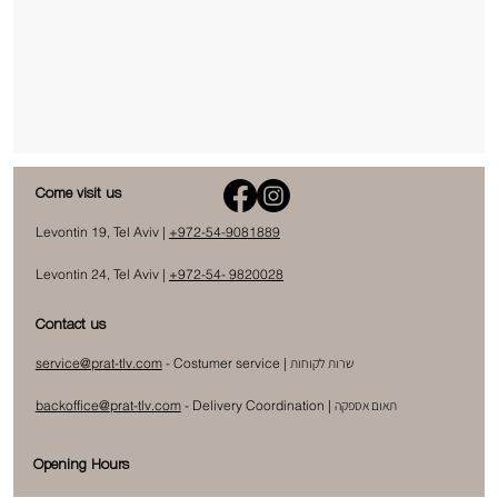
Come visit us
Levontin 19, Tel Aviv |
+972-54-9081889
Levontin 24, Tel Aviv |
+972-54- 9820028
Contact us
שרות לקוחות
- Costumer service |
service@prat-tlv.com
תאום אספקה
|
Delivery Coordination
-
backoffice@prat-tlv.com
Opening Hours