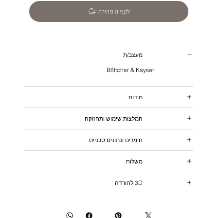
לקנייה מהירה
מעצב/ת
Böttcher & Kayser
מידות
המלצות שימוש ותחזוקה
חומרים ונתונים טכניים
משלוח
3D להורדה