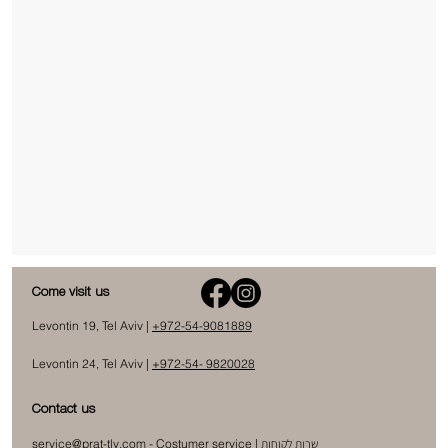
Come visit us
Levontin 19, Tel Aviv |
+972-54-9081889
Levontin 24, Tel Aviv |
+972-54- 9820028
Contact us
שרות לקוחות
- Costumer service |
service@prat-tlv.com