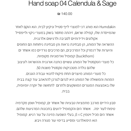
Hand soap 04 Calendula & Sage
מחיר
Humdakin הוא מותג דני למוצרי לייף סטייל וניקיון לבית. הוא הוקם לאחר
שהמייסדת שלו, קמילה שראם, זיהתה מחסור בשוק במוצרי ניקוי ולייפסייל
אקולוגים וידידותיים לסביבה ולרגישים אלרגנית.
ההשראה של המותג, הן מבחינת נראות והן מבחינת ניחוחות הם החופים
והיערות של דנמרק וכל המרכיבים, הם מרכיבים נורדיים כמו אשחר ים
(buckthorn) קמומיל ואדמוניות מקומיות.
כל מוצרי הטקסטיל של המותג עשויים כותנה אורגנית וההשראה לעיצוב
שלהם נולדה מטכניקות טקסטיל משנות 50.
כל מוצרי המותג מיוצרים תחת פיקוח לתנאי עבודה הוגנים.
המהות והמשאלה של המותג היא לגרום לצרכן להתאהב עוד קצת בבית
שלו באמצעות המוצרים המושקעים ולתרום לתחושה של יוקרה יומיומית,
בבית.
סבון הידיים מורכב מתמציות טבעיות של אשחר ים, קמומיל ושמן מקדמיה
טיפוח לעור יפה. אשחר הים והקמומיל ידועים בתכונות המרגיעות שלהם.
אשחר הים מכיל ויטמין C ו-E, בעלי השפעה מזינה על עור רגיש. קמומיל
הוא היפואלרגני ומסייע בריפוי עור מגורה ויבש.