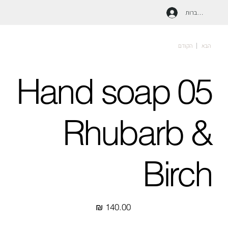
להתחברות
הבא
הקודם
Hand soap 05
Rhubarb &
Birch
מחיר