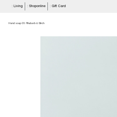
: Living
: Shoponline
: Gift Card
Hand soap 05 Rhubarb & Birch