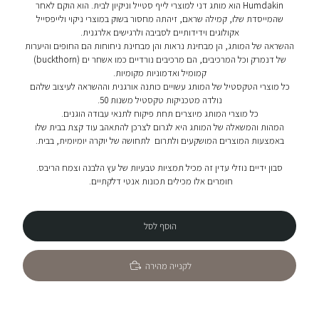
Humdakin הוא מותג דני למוצרי לייף סטייל וניקיון לבית. הוא הוקם לאחר
שהמייסדת שלו, קמילה שראם, זיהתה מחסור בשוק במוצרי ניקוי ולייפסייל
אקולוגים וידידותיים לסביבה ולרגישים אלרגנית.
ההשראה של המותג, הן מבחינת נראות והן מבחינת ניחוחות הם החופים והיערות
של דנמרק וכל המרכיבים, הם מרכיבים נורדיים כמו אשחר ים (buckthorn)
קמומיל ואדמוניות מקומיות.
כל מוצרי הטקסטיל של המותג עשויים כותנה אורגנית וההשראה לעיצוב שלהם
נולדה מטכניקות טקסטיל משנות 50.
כל מוצרי המותג מיוצרים תחת פיקוח לתנאי עבודה הוגנים.
המהות והמשאלה של המותג היא לגרום לצרכן להתאהב עוד קצת בבית שלו
באמצעות המוצרים המושקעים ולתרום לתחושה של יוקרה יומיומית, בבית.
סבון ידיים נוזלי עדין זה מכיל תמציות טבעיות של עץ הלבנה וצמח הריבס.
חומרים אלו מכילים תכונות אנטי דלקתיים.
הוסף לסל
לקנייה מהירה