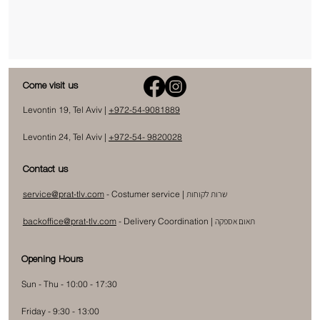
Come visit us
Levontin 19, Tel Aviv |
+972-54-9081889
Levontin 24, Tel Aviv |
+972-54- 9820028
Contact us
שרות לקוחות
- Costumer service |
service@prat-tlv.com
תאום אספקה
|
Delivery Coordination
-
backoffice@prat-tlv.com
Opening Hours
Sun - Thu - 10:00 - 17:30
Friday - 9:30 - 13:00