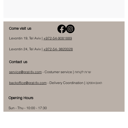
Come visit us
Levontin 19, Tel Aviv |
+972-54-9081889
Levontin 24, Tel Aviv |
+972-54- 9820028
Contact us
שרות לקוחות
- Costumer service |
service@prat-tlv.com
תאום אספקה
|
Delivery Coordination
-
backoffice@prat-tlv.com
Opening Hours
Sun - Thu - 10:00 - 17:30
Friday - 9:30 - 13:00