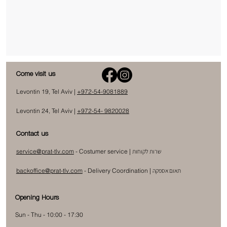
Come visit us
Levontin 19, Tel Aviv |
+972-54-9081889
Levontin 24, Tel Aviv |
+972-54- 9820028
Contact us
שרות לקוחות
- Costumer service |
service@prat-tlv.com
תאום אספקה
|
Delivery Coordination
-
backoffice@prat-tlv.com
Opening Hours
Sun - Thu - 10:00 - 17:30